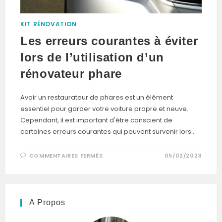
KIT RÉNOVATION
Les erreurs courantes à éviter
lors de l’utilisation d’un
rénovateur phare
Avoir un restaurateur de phares est un élément
essentiel pour garder votre voiture propre et neuve.
Cependant, il est important d'être conscient de
certaines erreurs courantes qui peuvent survenir lors…
SUR
COMMENTAIRES FERMÉS
05/02/2023
LES
ERREURS
COURANTES
À
ÉVITER
LORS
DE
A Propos
L’UTILISATION
D’UN
RÉNOVATEUR